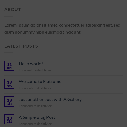
ABOUT
Lorem ipsum dolor sit amet, consectetuer adipiscing elit, sed
diam nonummy nibh euismod tincidunt.
LATEST POSTS
Hello world!
11
Juni
für
Kommentare deaktiviert
Hello
world!
Welcome to Flatsome
19
Nov.
für
Kommentare deaktiviert
Welcome
to
Just another post with A Gallery
13
Flatsome
Okt.
für
Kommentare deaktiviert
Just
another
A Simple Blog Post
13
post
Okt.
für
Kommentare deaktiviert
with