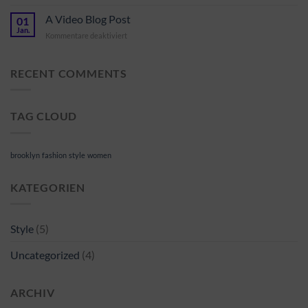
A
A
Simple
A Video Blog Post
Gallery
01
Blog
Jan.
für
Kommentare deaktiviert
Post
A
Video
Blog
RECENT COMMENTS
Post
TAG CLOUD
brooklyn
fashion
style
women
KATEGORIEN
Style
(5)
Uncategorized
(4)
ARCHIV