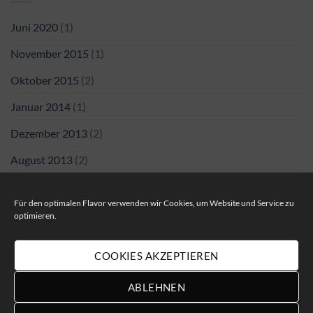
Juni 2020
(1)
November 2015
(1)
Oktober 2015
(2)
Januar 2014
(1)
Dezember 2013
(2)
August 2013
(2)
Für den optimalen Flavor verwenden wir Cookies, um Website und Service zu
optimieren.
AGB
DATENSCHUTZ
IMPRESSUM
COOKIE-RICHTLINIE (EU)
COOKIES AKZEPTIEREN
ABLEHNEN